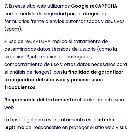
ayudan a saber qué páginas son las más o
7. En este sitio web utilizamos
Google reCAPTCHA
menos visitadas, y cómo los visitantes
como medida de seguridad para proteger los
navegan por el sitio. Toda la información que
formularios frente a envíos automatizados y abusivos
recogen estas cookies es agregada y, por lo
(spam).
tanto, es anónima.
El uso de reCAPTCHA implica el tratamiento de
determinados datos técnicos del usuario (como la
GUARDAR CONFIGURACIÓN
dirección IP, información del navegador,
comportamiento de uso y otros datos necesarios para
el análisis de riesgos), con la
finalidad de garantizar
la seguridad del sitio web y prevenir usos
Puedes volver a configurar tus cookies desde la
fraudulentos
.
sección "Configuración de cookies" al pie de la página.
También puedes consultar nuestra
política de cookies
Responsable del tratamiento:
el titular de este sitio
web
La base legal para este tratamiento es el
interés
legítimo
del responsable en proteger el sitio web y sus