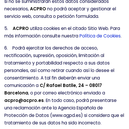
si no se suministraran estos datos considerados
HABILITAR TODO
RECHAZAR TODO
necesarios,
ACPRO
no podrá aceptar y gestionar el
servicio web, consulta o petición formulada.
5.
ACPRO
utiliza cookies en el citado Sitio Web. Para
Cookies necesarias
más información consulte nuestra
Política de Cookies
.
Estas cookies son necesarias para que el sitio
6. Podrá ejercitar los derechos de acceso,
web funcione y no se pueden desactivar en
rectificación, supresión, oposición, limitación al
nuestros sistemas. Puede configurar su
tratamiento y portabilidad respecto a sus datos
navegador para bloquear o alertar sobre estas
personales, así como retirar cuando así lo desee el
cookies, pero alguna áreas del sitio no
consentimiento. A tal fin deberán enviar una
funcionarán. Estas cookies no almacenan
comunicación a
C/ Rafael Batlle, 24 – 08017
ninguna información de identificación personal.
Barcelona
, o por correo electrónico enviado a
Cookies de rendimiento
acpro@acpro.es
. En todo caso, podrá presentarse
una reclamación ante la Agencia Española de
Estas cookies nos permiten contar las visitas y
Protección de Datos (www.agpd.es) si considera que el
fuentes de tráfico para poder evaluar el
tratamiento de sus datos ha sido incorrecto.
rendimiento de nuestro sitio y mejorarlo. Nos