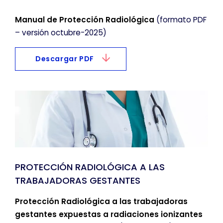
Manual de Protección Radiológica
(formato PDF
– versión octubre-2025)
Descargar PDF
CONFIGURACIÓN DE COOKIES
HABILITAR TODO
RECHAZAR TODO
Cookies necesarias
PROTECCIÓN RADIOLÓGICA A LAS
Estas cookies son necesarias para que el sitio
TRABAJADORAS GESTANTES
web funcione y no se pueden desactivar en
nuestros sistemas. Puede configurar su
Protección Radiológica a las trabajadoras
navegador para bloquear o alertar sobre estas
gestantes expuestas a radiaciones ionizantes
cookies, pero alguna áreas del sitio no