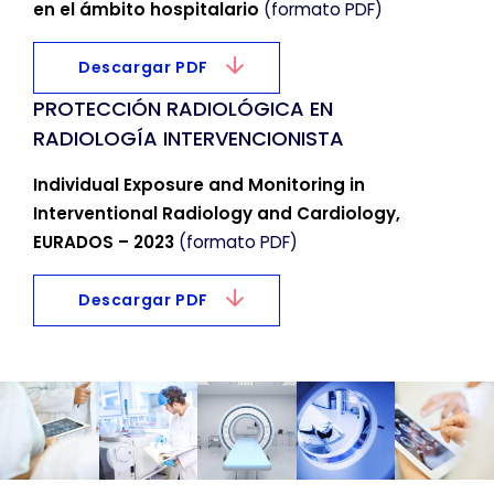
en el ámbito hospitalario
(formato PDF)
funcionarán. Estas cookies no almacenan
ninguna información de identificación personal.
Descargar PDF
PROTECCIÓN RADIOLÓGICA EN
Cookies de rendimiento
RADIOLOGÍA INTERVENCIONISTA
Estas cookies nos permiten contar las visitas y
fuentes de tráfico para poder evaluar el
Individual Exposure and Monitoring in
rendimiento de nuestro sitio y mejorarlo. Nos
Interventional Radiology and Cardiology,
ayudan a saber qué páginas son las más o
EURADOS – 2023
(formato PDF)
menos visitadas, y cómo los visitantes
navegan por el sitio. Toda la información que
Descargar PDF
recogen estas cookies es agregada y, por lo
tanto, es anónima.
GUARDAR CONFIGURACIÓN