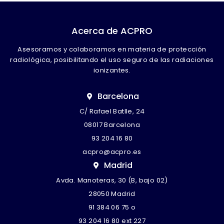
Puedes volver a configurar tus cookies desde la
sección "Configuración de cookies" al pie de la página.
Acerca de ACPRO
También puedes consultar nuestra
política de cookies
Asesoramos y colaboramos en materia de protección
radiológica, posibilitando el uso seguro de las radiaciones
ionizantes.
Barcelona
C/ Rafael Batlle, 24
08017 Barcelona
93 204 16 80
acpro@acpro.es
Madrid
Avda. Manoteras, 30 (B, bajo 02)
28050 Madrid
91 384 06 75
o
93 204 16 80 ext 227