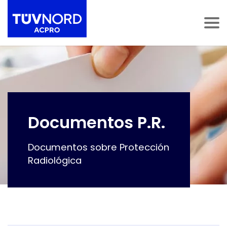
Skip to content
ultar navegación
Mostrar navegación
Documentos P.R.
Documentos sobre Protección
Radiológica