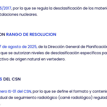
5/2017
, por la que se regula la desclasificación de los mater
talaciones nucleares.
CON
RANGO DE RESOLUCION
7 de agosto de 2025,
de la Dirección General de Planificaci
KIES
HABILITAR T
a que se autorizan niveles de desclasificación específicos pa
ctivo de origen natural en vertedero.
S
DEL CSN
 para que el sitio web funcione y no se pueden desactivar e
 bloquear o alertar sobre estas cookies, pero alguna áreas de
ro IS-01 del CSN
, por la que se define el formato y conteni
a información de identificación personal.
ual de seguimiento radiológico (carné radiológico) regulad
.