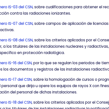
ntar las visitas y fuentes de tráfico para poder evaluar el re
ero IS-03 del CSN
, sobre cualificaciones para obtener el r
r qué páginas son las más o menos visitadas, y cómo los visi
ción contra las radiaciones ionizantes.
ogen estas cookies es agregada y, por lo tanto, es anónima.
ero IS-07 del CSN
, sobre campos de aplicación de licencia
iactivas.
CIÓN
ero IS-08 del CSN
, sobre los criterios aplicados por el Con
r, a los titulares de las instalaciones nucleares y radiactivas,
pecífico en protección radiológica.
kies desde la sección "Configuración de cookies" al pie de la pág
ro IS-16 del CSN
, por la que se regulan los periodos de t
 los documentos y registros de las instalaciones radiactiva
ro IS-17 del CSN
, sobre la homologación de cursos o prog
 personal que dirija u opere los equipos de rayos X con fine
ción del personal de dichas instalaciones.
ro IS-18 del CSN
, sobre los criterios aplicados por el Cons
r a los titulares de las instalaciones radiactivas la notifica