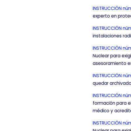
Estas cookies nos permiten co
INSTRUCCIÓN núm
mejorarlo. Nos ayudan a sabe
experto en protec
Toda la información que rec
INSTRUCCIÓN núm
instalaciones rad
GUARDAR CONFIGURA
INSTRUCCIÓN núm
Nuclear para exigi
asesoramiento es
Puedes volver a configurar tus coo
INSTRUCCIÓN núme
nuestra
política de cookies
quedar archivados
INSTRUCCIÓN núme
formación para el
médico y acredita
INSTRUCCIÓN núme
Nuclear para exigi