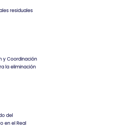
iales residuales
ón y Coordinación
ODO
RECHAZAR TODO
ra la eliminación
n nuestros sistemas. Puede
l sitio no funcionarán. Estas
do del
o en el Real