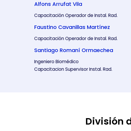
Alfons Arrufat Vila
Capacitación Operador de Instal. Rad.
Faustino Cavanillas Martínez
Capacitación Operador de Instal. Rad.
Santiago Romaní Ormaechea
CONFIGURACIÓN DE COO
Ingeniero Biomédico
Capacitacion Supervisor Instal. Rad.
Cookies necesarias
Estas cookies son necesarias
configurar su navegador para
cookies no almacenan ningun
División 
Cookies de rendimiento