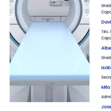
Grado
Capac
Davi
Téc. 
Capac
Alb
Grado
Isab
Secre
Mil
Admin
Jos