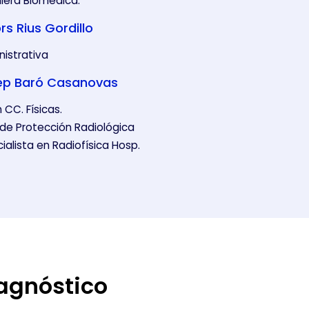
iera Biomédica.
rs Rius Gordillo
istrativa
ep Baró Casanovas
n CC. Físicas.
de Protección Radiológica
ODO
RECHAZAR TODO
ialista en Radiofísica Hosp.
n nuestros sistemas. Puede
l sitio no funcionarán. Estas
iagnóstico