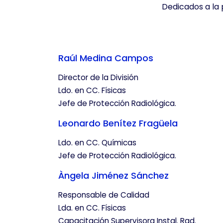
Dedicados a la 
Estas cookies nos permiten co
mejorarlo. Nos ayudan a sabe
Toda la información que rec
Raúl Medina Campos
GUARDAR CONFIGURA
Director de la División
Ldo. en CC. Físicas
Jefe de Protección Radiológica.
Puedes volver a configurar tus coo
Leonardo Benítez Fragüela
nuestra
política de cookies
Ldo. en CC. Químicas
Jefe de Protección Radiológica.
Àngela Jiménez Sánchez
Responsable de Calidad
Lda. en CC. Físicas
Capacitación Supervisora Instal. Rad.