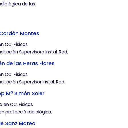
diológica de las
ndimiento de nuestro sitio y
tantes navegan por el sitio.
 Cordón Montes
en CC. Físicas
itación Supervisora Instal. Rad.
n de las Heras Flores
ina. También puedes consultar
en CC. Físicas
itación Supervisor Instal. Rad.
p Mª Simón Soler
 en CC. Físicas
en protecció radiológica.
ge Sanz Mateo