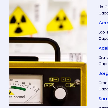
Lic. 
Capac
Ger
Ldo. 
Capac
Ade
Dra. 
Capac
Jor
Grado
Capac
Sara