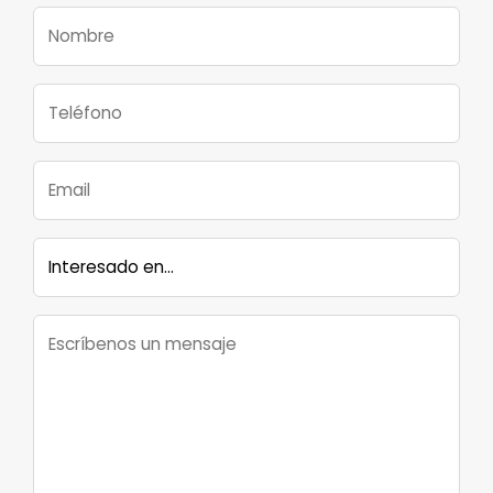
ninguna información de identificación personal.
Cookies de rendimiento
Estas cookies nos permiten contar las visitas y
fuentes de tráfico para poder evaluar el
rendimiento de nuestro sitio y mejorarlo. Nos
ayudan a saber qué páginas son las más o
menos visitadas, y cómo los visitantes
navegan por el sitio. Toda la información que
recogen estas cookies es agregada y, por lo
tanto, es anónima.
GUARDAR CONFIGURACIÓN
Puedes volver a configurar tus cookies desde la