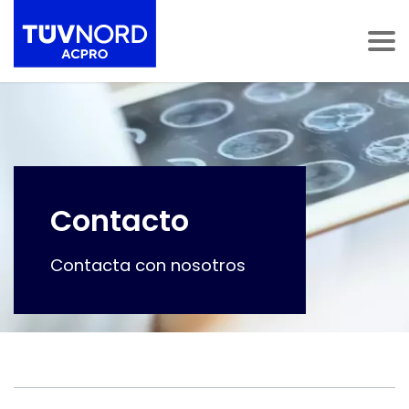
Skip to content
ultar navegación
Mostrar navegación
Contacto
Contacta con nosotros